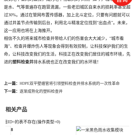
是水、气等普遍存在跑冒滴漏，一些老旧城区自来水的损耗率甚至超
过30%。通过在管网布置传感器，加上北斗定位，只要有问题就可以
通过井盖节点传输到后台，利用北斗精准定位找到“出血点”。未来，
这一应用也将在上海推开。
相信不久的将来城市检查井带给人们的伤害会大大减少，“城市看
海”、检查井爆炸伤人等现象会得到有效控制，让科技保护我们的生
命，让科技改变我们的生活，科技正在改变我们居住的城市环境，先
进的
塑料检查井
排水系统也正在改变我们的水环境！
上一篇：
HDPE双平壁缠管将引领塑料检查井排水系统的一次性革命
下一篇：
逐渐成熟化的塑料检查井
相关产品
栏目ID=
的表不存在(操作类型=0)