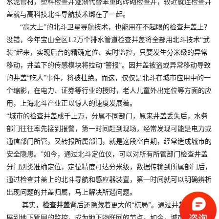
水泥管材，塑料检查井逐渐代替笨重的砖砌检查井，较近就连检查井
盖就与高科技北斗导航技术绑在了一起。
“高大上”的北斗卫星导航技术，也能用在不起眼的检查井盖上？
没错，今年宝山全区1.2万个排水管道检查井盖将全部用北斗技术“武
装”起来，实现后台的精确定位、实时监控，只要发生分米级的异常
移动，井盖下的传感模块将拉动“警报”。因井盖被盗或异常移动导致
的井盖“吃人”事件，将被杜绝。而这，仅仅是北斗在城市应用中的一
个缩影，在电力、证券等行业的授时，老人儿童外出定位等方面的应
用，上海北斗产业正以惊人的速度发展着。
“城市的检查井盖成千上万，分属不同部门，原来井盖丢失后，水务
部门往往率先接到报警，第一时间赶到现场，经常发现可能是电力或
通信部门所管，又转报所属部门，就是这段空白期，经常造成城市的
安全隐患。”如今，通过北斗定位仪，可以对所有所管部门检查井盖
分门别类准确定位，定位精度可达分米级，数据传输到所属部门后，
通过检查井盖上的北斗导航和感应器装置，第一时间就可以明确辨析
出现问题的井盖归属，马上解决所遇问题。
其实，
检查井盖
背后还隐藏着更大的“棋局”。通过井盖可以拓
展到地下管网的监控，成为地下物联网的节点。如今，城市管网特别