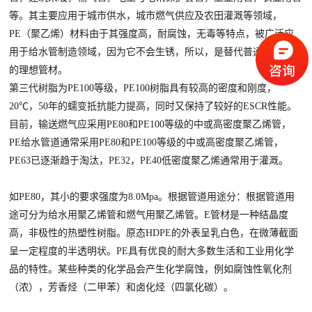
等。其主要应用于城市供水，城市燃气供应及农田灌溉等领域，
PE（聚乙烯）材料由于其强度高，耐腐蚀，无毒等特点，被广泛应
用于给水管制造领域，因为它不会生锈，所以，是替代普通铁给水管
的理想管材。
第三代树脂为PE100等级，PE100树脂具有较高的密度和刚度，
20℃，50年的蠕变抵抗能力提高，同时又保持了较好的ESCR性能。
目前，输送燃气应采用PE80和PE100等级的中或高密度聚乙烯管，
PE给水管道通常采用PE80和PE100等级的中或高密度聚乙烯管，
PE63已逐渐趋于淘汰，PE32，PE40低密度聚乙烯通常用于灌溉。
如PE80，其小的要求强度为8.0Mpa。根据管道用途分：根据管道用
途可分为给水用聚乙烯管和燃气用聚乙烯管。E管材是一种结晶度
高，非极性的热塑性树脂。原态HDPE的外表呈乳白色，在微薄截面
呈一定程度的半透明状。PE具有优良的耐大多数生活和工业用化学
品的特性。某些种类的化学品会产生化学腐蚀，例如腐蚀性氧化剂
（浓），芳香烃（二甲苯）和卤化烃（四氯化碳）。