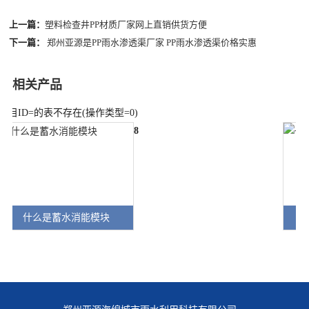
上一篇：
塑料检查井PP材质厂家网上直销供货方便
下一篇：
郑州亚源是PP雨水渗透渠厂家 PP雨水渗透渠价格实惠
相关产品
栏目ID=
的表不存在(操作类型=0)
8
什么是蓄水消能模块