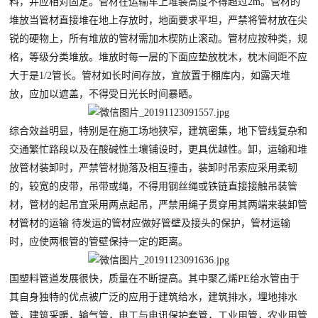
料，并应相对固定。管材在运输车上堆装高度不得超过2m。管材的
堆放当管材直接堆在地上存放时，地面要求平坦，严禁将管材放在尖
锐的硬物上，所有堆放的管材需加木楔防止滚动。管材应按种类，规
格，等级分类堆放。堆放时每一层的下面应垫放枕木，枕木间距不应
大于是1/2管长。管材如长时间存放，宜放置于棚库内，如露天堆
放，应加以遮盖，不得受日光长时间暴晒。
综合效益明显，特别是在施工场地狭窄，建筑密集，地下管线复杂和
交通繁忙路段以及在酸碱性土壤铺设时，更具优越性。卸，运输和堆
放管材装卸时，严禁管材抛落及相互撞击，装卸时吊索应采用柔韧
的，较宽的皮带，吊带或绳，不得用钢丝绳或铁链直接接触吊装管
材，管材的起吊宜采用两点起吊，严禁用绳子贯穿用其两端来装卸管
材管材的运输 待发运的管材应做好管壁及接头的保护，管材运输
时，应使两根管的管壁保持一定的距离。
国塑料管道发展很快，质量在不断提高。其中聚乙烯PE给水管由于
其自身独特的优点被广泛的应用于建筑给水，建筑排水，埋地排水
管，建筑采暖，输气管，电工与电讯保护套管，工业用管，农业用管