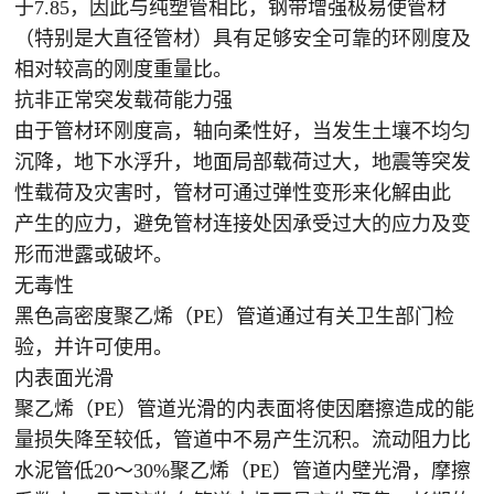
于7.85，因此与纯塑管相比，钢带增强极易使管材
（特别是大直径管材）具有足够安全可靠的环刚度及
相对较高的刚度重量比。
抗非正常突发载荷能力强
由于管材环刚度高，轴向柔性好，当发生土壤不均匀
沉降，地下水浮升，地面局部载荷过大，地震等突发
性载荷及灾害时，管材可通过弹性变形来化解由此
产生的应力，避免管材连接处因承受过大的应力及变
形而泄露或破坏。
无毒性
黑色高密度聚乙烯（PE）管道通过有关卫生部门检
验，并许可使用。
内表面光滑
聚乙烯（PE）管道光滑的内表面将使因磨擦造成的能
量损失降至较低，管道中不易产生沉积。流动阻力比
水泥管低20～30%聚乙烯（PE）管道内壁光滑，摩擦