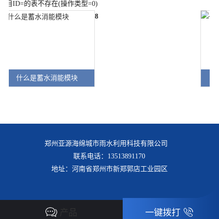
栏目ID=
的表不存在(操作类型=0)
8
什么是蓄水消能模块
郑州亚源海绵城市雨水利用科技有限公司
联系电话：13513891170
地址：河南省郑州市新郑郭店工业园区
产品
一键拨打