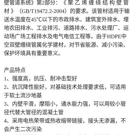
壁管道系统》第2部分：《 聚 乙 烯 缠 绕 结 构 壁 管
材 》（GB/T19472.2-2004）的要求。该管材适用于输
送水温度在45℃以下的市政排水、建筑室外排水、埋
地农田排水、工业排污、道路排水、污水处理厂、运
动场广场工程排水及电气电信工程等。由于HDPE中
空双壁缠绕管属化学建材，对节省能源、减小污染、
保护环境具有重要意义。
产品特点
1、强度高，抗压、耐冲击型好
2、抗沉降性能好，对基础技术处理要求低，可适用
于软土流沙地基
3、内壁平滑，摩阻小，通水能力强，可以用较小管
径代替大管径的混凝土管
4、采用电热荣带或热收缩带链接，接头无渗漏，不
会产生二次污染