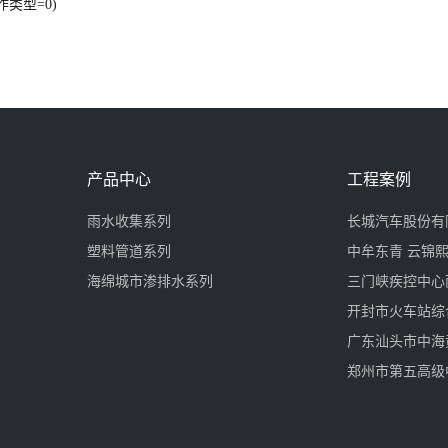
类型=0)
产品中心
工程案例
雨水收集系列
长城汽车股份有
塑料管道系列
中牟东青 云锦
海绵城市渗排水系列
三门峡疾控中心
开封市火车站综
广东汕头市中海
郑州市第五高级