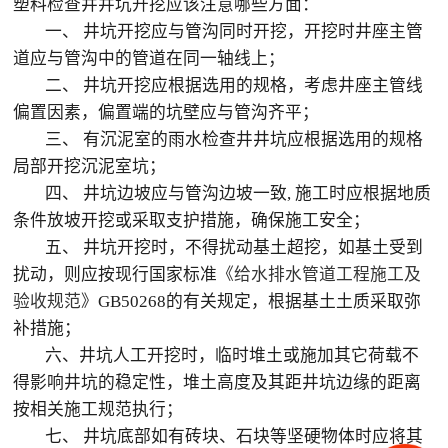
塑料检查井井坑开挖应该注意哪些方面：
一、 井坑开挖应与管沟同时开挖，开挖时井座主管
道应与管沟中的管道在同一轴线上；
二、 井坑开挖应根据选用的规格，考虑井座主管线
偏置因素，偏置端的坑壁应与管沟齐平；
三、 有沉泥室的雨水检查井井坑应根据选用的规格
局部开挖沉泥室坑；
四、 井坑边坡应与管沟边坡一致, 施工时应根据地质
条件放坡开挖或采取支护措施，确保施工安全；
五、 井坑开挖时，不得扰动基土超挖，如基土受到
扰动，则应按现行国家标准
《给水排水管道工程施工及
验收规范》
GB50268的有关规定，根据基土土质采取弥
补措施；
六、井坑人工开挖时，临时堆土或施加其它荷载不
得影响井坑的稳定性，堆土高度及其距井坑边缘的距离
按相关施工规范执行；
七、 井坑底部如有砖块、石块等坚硬物体时应将其