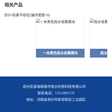
相关产品
栏目ID=
的表不存在(操作类型=0)
一米黑色雨水收集模块
雨水收集模块施工
郑州亚源海绵城市雨水利用科技有限公司
联系电话：13513891170
地址：河南省郑州市新郑郭店工业园区