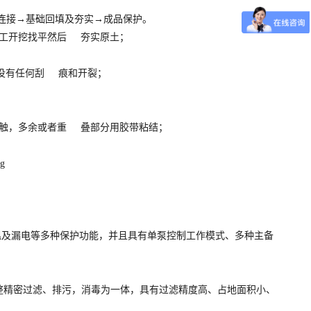
连接→基础回填及夯实→成品保护。
人工开挖找平然后 夯实原土；
，没有任何刮 痕和开裂；
接触，多余或者重 叠部分用胶带粘结；
超温及漏电等多种保护功能，并且具有单泵控制工作模式、多种主备
整精密过滤、排污，消毒为一体，具有过滤精度高、占地面积小、