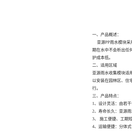
一、产品概述：
亚源PP雨水模块采用
期在水中不会析出任
护成本低。
二、适用区域
亚源雨水收集模块适
以安装在园林区、住
行。
三、产品特点：
1、设计灵活：由若
2、寿命长久：亚源
3、 施工便捷、工
4、运输便捷：分体