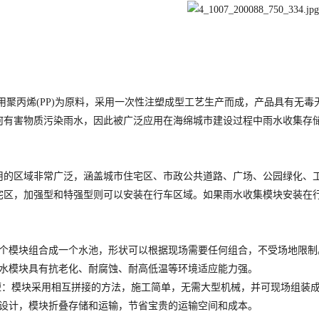
聚丙烯(PP)为原料，采用一次性注塑成型工艺生产而成，产品具有无毒
何有害物质污染雨水，因此被广泛应用在海绵城市建设过程中雨水收集存
用的区域非常广泛，涵盖城市住宅区、市政公共道路、广场、公园绿化、
宅区，加强型和特强型则可以安装在行车区域。如果雨水收集模块安装在
干个模块组合成一个水池，形状可以根据现场需要任何组合，不受场地限制
雨水模块具有抗老化、耐腐蚀、耐高低温等环境适应能力强。
期短：模块采用相互拼接的方法，施工简单，无需大型机械，并可现场组
式设计，模块折叠存储和运输，节省宝贵的运输空间和成本。