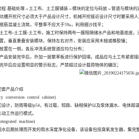
流程:基础处理→土工布、土工膜铺装→模块的定位与码放→管道与模块的
，坑槽开挖尺寸必须大于产品设计尺寸，机械开挖接近设计尺寸时要采用
向搭筋混凝土浇筑，平整率不应大于5‰，利用细沙找平；
设土工布-土工膜-土工布，施工时保持两布一膜阻隔储水产品和地基底座
位置，垂直重叠安装模块，保持左右对齐，安装应采用木槌或橡胶锤；
应放置在一侧，各反冲洗系统管道应均匀分布；
统产品安装完毕后，外加一层聚苯板进行保护回填，成品应与土工布紧密
填完毕后应设置明显的警示标志，严禁超过设计载荷物体的碾压；
配套产品介绍
onversion control cabinet)
们设计，防雨等级lp54，有过载、短路、缺相保护以及泵体漏水、电体
主动工作运行模式。
egrated machine)
雨水后期处理而开发的雨水深度净化设备，该设备包括臭氧发生器，集完