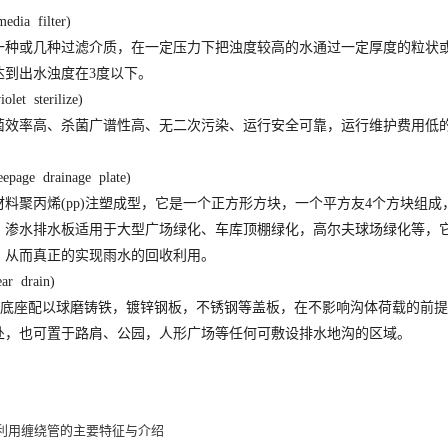
ia filter)
一种或几种过滤介质，在一定压力下把浊度较高的水通过一定厚度的粒状
达到出水浊度在3度以下。
t sterilize)
菌效率高、杀菌广谱性高、无二次污染、运行安全可靠，运行维护费用低
age drainage plate)
料聚丙烯(pp)注塑成型，它是一个正方形方块，一个平方友4个方块组
。渗水排水板适用于大型广场绿化、车库顶棚绿化，高尔夫球场绿化等，
，从而真正的实现雨水的回收利用。
r drain)
PE底座配以球磨铸铁，镀锌钢板，不锈钢等盖板，在不影响沟体荷载的前
处，也可置于路肩、公园，人形广场等任何可敷设排水地沟的区域。
利用缠绕管的主要特征与介绍