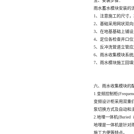
五、安装步骤：
雨水蓄水模块安装的
1、注意施工的尺寸
2、基础采用网状双
3、在地基基础上铺
4、定位各检查井口
5、反冲洗管道立管
6、雨水收集模块系
7、雨水模块施工回
六、雨水收集模块的
1.变频控制柜(Frequency c
变频设计柜采用双重
泵切换方式及自动和
2.地埋一体机(Buried int
地埋是一体机是针对
施工方便等特点。