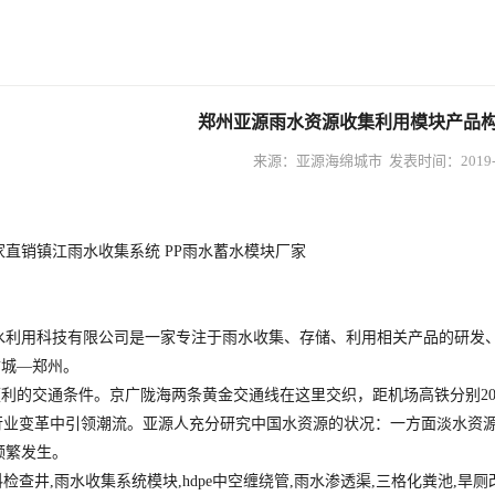
郑州亚源雨水资源收集利用模块产品
来源：亚源海绵城市 发表时间：2019-0
直销镇江雨水收集系统 PP雨水蓄水模块厂家
水利用科技有限公司是一家专注于雨水收集、存储、利用相关产品的研发
城—郑州。
的交通条件。京广陇海两条黄金交通线在这里交织，距机场高铁分别20公
业变革中引领潮流。亚源人充分研究中国水资源的状况：一方面淡水资源
频繁发生。
查井,雨水收集系统模块,hdpe中空缠绕管,雨水渗透渠,三格化粪池,旱