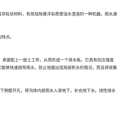
或非粒状材料，有效祛除悬浮杂质使浊水澄清的一种机器。雨水通
的特点。
成，表面配上一层土工布，从而形成一个排水板。它具有抗压强度
它能够快速疏导雨水，防止地面出现局部积水的情况，而且将收集
提下侧壁开孔，将沟体内部雨水入渗地下，补充地下水。线性排水