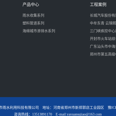
产品中心
工程案例
雨水收集系列
长城汽车股份有
塑料管道系列
中牟东青 云锦
海绵城市渗排水系列
三门峡疾控中心
开封市火车站综
广东汕头市中海
郑州市第五高级
市雨水利用科技有限公司 地址：河南省郑州市新郑郭店工业园区
豫IC
咨询热线：13513891170 E-mail:yayuansujiao@163.com