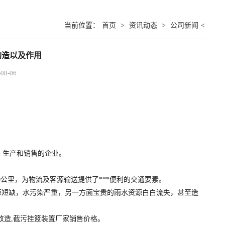
当前位置：
首页
>
资讯动态
>
公司新闻
<
构造以及作用
8-06
、生产和销售的企业。
里，为物流及客源输送提供了***便利的交通要素。
短缺，水污染严重，另一方面宝贵的雨水资源白白流失，甚至造
厕改造,截污挂篮装置厂家销售价格。