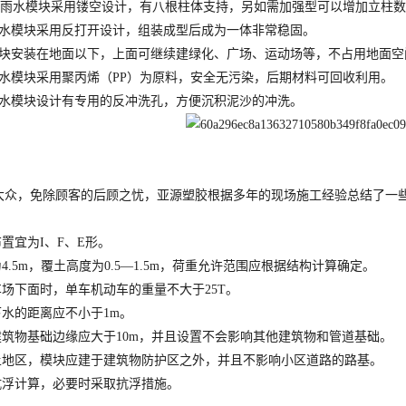
PP雨水模块采用镂空设计，有八根柱体支持，另如需加强型可以增加立柱
雨水模块采用反打开设计，组装成型后成为一体非常稳固。
模块安装在地面以下，上面可继续建绿化、广场、运动场等，不占用地面空
雨水模块采用聚丙烯（PP）为原料，安全无污染，后期材料可回收利用。
雨水模块设计有专用的反冲洗孔，方便沉积泥沙的冲洗。
大众，免除顾客的后顾之忧，亚源塑胶根据多年的现场施工经验总结了一
：
布置宜为I、F、E形。
为4.5m，覆土高度为0.5—1.5m，荷重允许范围应根据结构计算确定。
停车场下面时，单车机动车的重量不大于25T。
下水的距离应不小于1m。
建筑物基础边缘应大于10m，并且设置不会影响其他建筑物和管道基础。
黄土地区，模块应建于建筑物防护区之外，并且不影响小区道路的路基。
做抗浮计算，必要时采取抗浮措施。