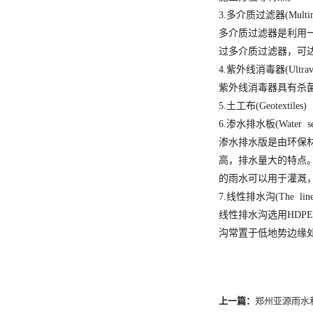
3.多介质过滤器(Multimed
多介质过滤器是利用
过多介质过滤器，可
4.紫外线消毒器(Ultraviole
紫外线消毒器具有杀
5.土工布(Geotextiles)
6.渗水排水板(Water seep
渗水排水版是由环保材
高，排水量大的特点
的雨水可以用于灌溉
7.线性排水沟(The linea
线性排水沟选用HD
沟常置于低地势边缘
上一篇：
郑州亚源雨水