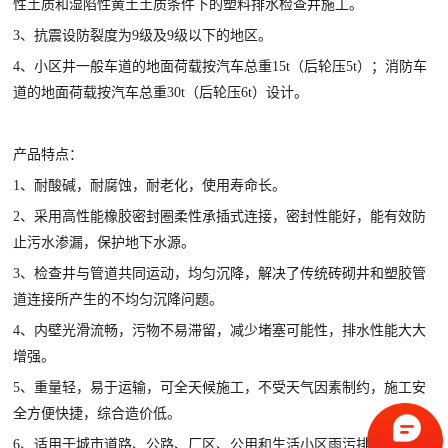
性土质和湿陷性黄土土质条件下的塑料排水检查井施工。
3、抗震设防裂度为9级及9级以下的地区。
4、小区井一般车道的地面荷载按汽车总重15t（后轮压5t）；消防车
道的地面荷载按汽车总重30t（后轮压6t）设计。
产品特点：
1、耐酸碱，耐腐蚀，耐老化，使用寿命长。
2、采用高性能橡胶密封圈柔性承插式连接，密封性能好，能有效防
止污水渗漏，保护地下水源。
3、检查井与管道共同运动，均匀沉降，解决了传统砖砌井和塑胶管
道连接所产生的不均匀沉降问题。
4、内壁光滑流畅，污物不易滞留，减少堵塞可能性，排水性能大大
增强。
5、重量轻，易于运输，可全天候施工，不受天气因素制约，施工安
全方便快捷，综合造价低。
6、适用于城市道路、公路、厂区、公用和生活小区雨污排水工程。