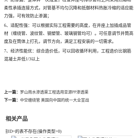
柔性承插连接方式，对管基不均匀沉降和抵御材料热胀冷缩的适应能
力强，可有效防止渗漏；
6、适配性强：可以根据实际工程需要的高度，在井座上加插成品管
材（缠绕管、波纹管、钢塑管、玻璃钢管均可）。可任意调节井筒高
度及在筒体上打孔，调节方向，满足工程安装的一切需求。
7、经济性能优：综合造价低，可以回收循环利用，工程造价比钢筋
混凝土井低1/3以上
上一篇：
罗山雨水渗透渠工程选用亚源PP渗透渠
下一篇：
中空缠绕管 美国向中国的统一大业宣战
相关产品
栏目ID=
的表不存在(操作类型=0)