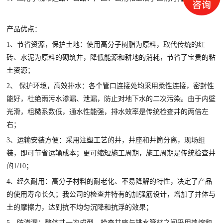
产品优点：
1、节省资源，保护土地：使用高分子树脂为原料，取代传统的红
砖、水泥为原料的砌筑井，降低能源和耕地的消耗，节省了宝贵的粘
土资源；
2、 保护环境，高效排水：各个管口连接处均采用柔性连接，密封性
能好，杜绝雨污水渗漏、泄漏，防止对地下水的二次污染。由于内壁
光滑，粗糙系数低，通水性能强，排水效率是传统检查井的两倍左
右；
3、运输安装方便：采用注塑工艺的井，井座和井筒分离，现场组
装，即可节省运输成本；更可缩短施工周期，施工周期是传统检查井
的1/10；
4、经久耐用：高分子材料的耐老化、不易降解的特性，决定了产品
的使用寿命长久；我公司的检查井特有的加强筋设计，增加了井体与
土的摩擦力，达到抗不均匀沉降和抗浮的效果；
5、防渗漏：整体井一次成型，检查井座与排水管材之间采用热熔和