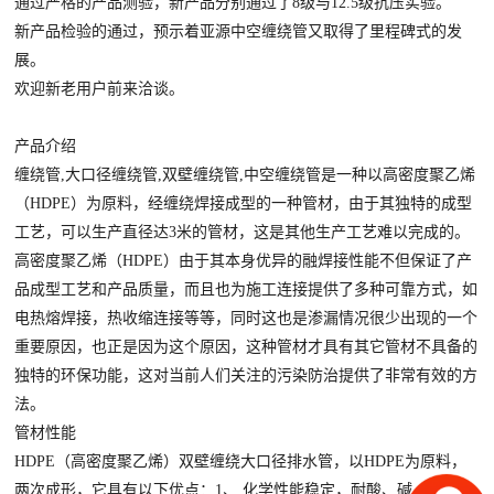
通过严格的产品测验，新产品分别通过了8级与12.5级抗压实验。
新产品检验的通过，预示着亚源中空缠绕管又取得了里程碑式的发
展。
欢迎新老用户前来洽谈。
产品介绍
缠绕管,大口径缠绕管,双壁缠绕管,中空缠绕管是一种以高密度聚乙烯
（HDPE）为原料，经缠绕焊接成型的一种管材，由于其独特的成型
工艺，可以生产直径达3米的管材，这是其他生产工艺难以完成的。
高密度聚乙烯（HDPE）由于其本身优异的融焊接性能不但保证了产
品成型工艺和产品质量，而且也为施工连接提供了多种可靠方式，如
电热熔焊接，热收缩连接等等，同时这也是渗漏情况很少出现的一个
重要原因，也正是因为这个原因，这种管材才具有其它管材不具备的
独特的环保功能，这对当前人们关注的污染防治提供了非常有效的方
法。
管材性能
HDPE（高密度聚乙烯）双壁缠绕大口径排水管，以HDPE为原料，
两次成形，它具有以下优点：1、 化学性能稳定，耐酸、碱、盐能力