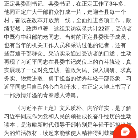
正定县委副书记、县委书记，在正定工作了3年多。
他同正定广大干部群众打成一片，走遍全县每一个
村，奋战在改革开放第一线，全面推进各项工作，政
绩斐然，政声卓著。这组采访实录共计22篇，受访者
中既有中组部的老同志、当时的正定县委班子成员，
也有当年的机关工作人员和采访过他的记者，还有一
些普通干部群众。采访实录通过受访者的口述，生动
再现了习近平同志在县委书记岗位上的奋斗轨迹，真
实展现了一位对党忠诚、善政为民、深入调研、求真
务实、锐意进取、勇于担当的优秀年轻干部形象。习
近平同志用自己的心血和汗水，在正定大地上书写了
一部激情洋溢的青春感人诗篇。
《习近平在正定》文风质朴、内容详实，是了解
习近平同志作为党和人民的领袖成长奋斗经历的生动
读本，是激励新时代领导干部特别是年轻干部担当作
为的鲜活教材，读起来能够使人精神得到鼓舞、工作