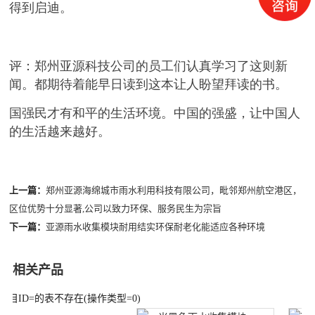
得到启迪。
评：郑州亚源科技公司的员工们认真学习了这则新
闻。都期待着能早日读到这本让人盼望拜读的书。
国强民才有和平的生活环境。中国的强盛，让中国人
的生活越来越好。
上一篇：
郑州亚源海绵城市雨水利用科技有限公司，毗邻郑州航空港区，
区位优势十分显著,公司以致力环保、服务民生为宗旨
下一篇：
亚源雨水收集模块耐用结实环保耐老化能适应各种环境
相关产品
栏目ID=
的表不存在(操作类型=0)