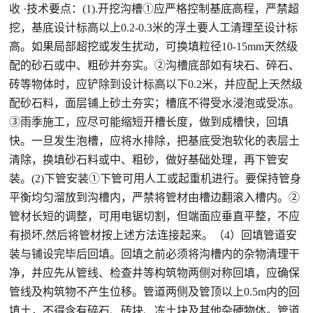
收 ·技术要点：(1).开挖沟槽①应严格控制基底高程，严禁超
挖，基底设计标高以上0.2-0.3米的浮土要人工清理至设计标
高。如果局部超挖或发生扰动，可换填粒径10-15mm天然级
配的砂石或中、粗砂并夯实。②沟槽底部如有块石、碎石、
砖等物体时，应铲除到设计标高以下0.2米，并应配上天然级
配砂石料，面层铺上砂土夯实；槽底不得受水浸泡或受冻。
③雨季施工，应尽可能缩短开槽长度，做到成槽快，回填
快。一旦发生泡槽，应将水排除，把基底受泡软化的表层土
清除，换填砂石料或中、粗砂，做好基础处理，再下管安
装。(2)下管安装①下管可用人工或起重机进行。要保持管身
平衡均匀溜放到沟槽内，严禁将管材由槽边翻滚入槽内。②
管材长短的调整，可用电锯切割，但端面应垂直平整，不应
有损坏,然后将管材按上述方法连接起来。（4）回填管道安
装与铺设完毕后回填。回填之前必须将沟槽内的杂物清理干
净，并应先从管线、检查井等构筑物两侧对称回填，应确保
管线及构筑物不产生位移。管道两侧及管顶以上0.5m内的回
填土，不得含有碎石、砖块、冻土块及其他杂硬物体。管道