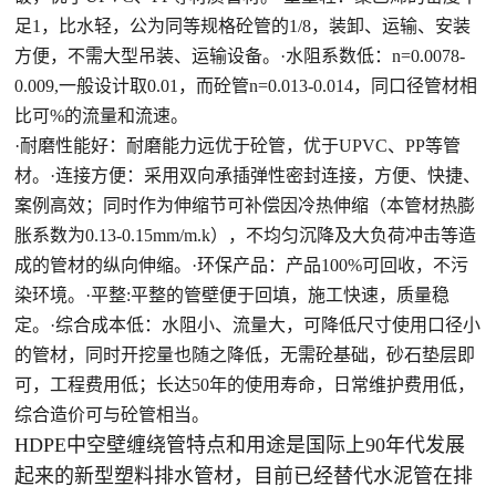
足1，比水轻，公为同等规格砼管的1/8，装卸、运输、安装
方便，不需大型吊装、运输设备。·水阻系数低：n=0.0078-
0.009,一般设计取0.01，而砼管n=0.013-0.014，同口径管材相
比可%的流量和流速。
·耐磨性能好：耐磨能力远优于砼管，优于UPVC、PP等管
材。·连接方便：采用双向承插弹性密封连接，方便、快捷、
案例高效；同时作为伸缩节可补偿因冷热伸缩（本管材热膨
胀系数为0.13-0.15mm/m.k），不均匀沉降及大负荷冲击等造
成的管材的纵向伸缩。·环保产品：产品100%可回收，不污
染环境。·平整:平整的管壁便于回填，施工快速，质量稳
定。·综合成本低：水阻小、流量大，可降低尺寸使用口径小
的管材，同时开挖量也随之降低，无需砼基础，砂石垫层即
可，工程费用低；长达50年的使用寿命，日常维护费用低，
综合造价可与砼管相当。
HDPE中空壁缠绕管特点和用途是国际上90年代发展
起来的新型塑料排水管材，目前已经替代水泥管在排