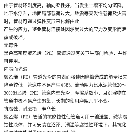
由于管材环刚度高，轴向柔性好，当发生土壤不均匀沉降，
地下水浮升，地面局部载荷过大，地震等突发性载荷及灾害
时，管材可通过弹性变形来化解由此
产生的应力，避免管材连接处因承受过大的应力及变形而泄
露或破坏。
无毒性
黑色高密度聚乙烯（PE）管道通过有关卫生部门检验，并许
可使用。
内表面光滑
聚乙烯（PE）管道光滑的内表面将使因磨擦造成的能量损失
降至较低，管道中不易产生沉积。流动阻力比水泥管低20～
30%聚乙烯（PE）管道内壁光滑，摩擦系数小，且沉淀物在
管道中极不易产生聚集，长期的使用摩阻几乎不变。
抗腐蚀，耐磨损，寿命长
聚乙烯（PE）管道的抗腐蚀性使管道可用于输送酸、碱等腐
蚀性液体，并可安装在沼泽、潮湿等腐蚀性环境下，其抗化