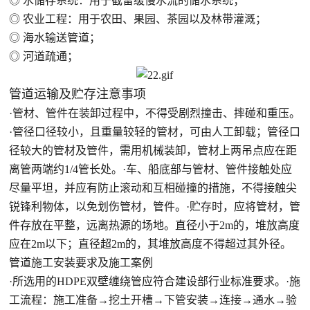
◎ 水储存系统：用于截留缓慢水流的储水系统；
◎ 农业工程：用于农田、果园、茶园以及林带灌溉；
◎ 海水输送管道；
◎ 河道疏通；
管道运输及贮存注意事项
·管材、管件在装卸过程中，不得受剧烈撞击、摔碰和重压。
·管径口径较小，且重量较轻的管材，可由人工卸载；管径口
径较大的管材及管件，需用机械装卸，管材上两吊点应在距
离管两端约1/4管长处。·车、船底部与管材、管件接触处应
尽量平坦，并应有防止滚动和互相碰撞的措施，不得接触尖
锐锋利物体，以免划伤管材，管件。·贮存时，应将管材，管
件存放在平整，远离热源的场地。直径小于2m的，堆放高度
应在2m以下；直径超2m的，其堆放高度不得超过其外径。
管道施工安装要求及施工案例
·所选用的HDPE双壁缠绕管应符合建设部行业标准要求。·施
工流程：施工准备→挖土开槽→下管安装→连接→通水→验