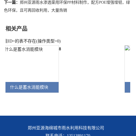
下一篇：
郑州亚源雨水渗透渠用环保PP材料制作，配方POE增强增韧，绿
色环保，且可再回收利用，大量热销
相关产品
栏目ID=
的表不存在(操作类型=0)
一米黑色雨水收集模块
郑州亚源海绵城市雨水利用科技有限公司
联系电话：13513891170