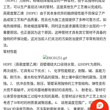
（HDPE）为原料，经缠绕焊接成型的一种管材，由于其独特的成型
工艺，可以生产直径达3米的管材，这是其他生产工艺难以完成的。
高密度聚乙烯（HDPE）由于其本身优异的融焊接性能不但保证了产
品成型工艺和产品质量，而且也为施工连接提供了多种可靠方式，如
电热熔焊接，热收缩连接等等，同时这也是渗漏情况很少出现的一个
重要原因，也正是因为这个原因，这种管材才具有其它管材不具备的
独特的环保功能，这对当前人们关注的污染防治提供了非常有效的方
法。
管材性能
HDPE（高密度聚乙烯）双壁缠绕大口径排水管，以HDPE为原料，
两次成形，它具有以下优点：1、 化学性能稳定，耐酸、碱、盐能力
强，耐污水、废水和化学药品的腐蚀，耐土壤中腐烂物的腐蚀，无锈
蚀。2、 抗冲击性强，耐压，管壁采用独特的工字型结构，弹性变形
大而不易破坏，对任何基地都有很好的适用性。3、 耐老化，管材可
以承受存放和施工过程中太阳的直晒，在管材设计和生产工艺上充分
考虑了50年时的材质衰减等因素。4、 适用温度范围广，可用于-50C
至60C的温度范围内，不冻裂和膨胀渗漏。5、 重量轻，是水泥管重