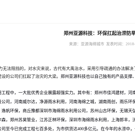
郑州亚源科技：环保扛起治涝防
来源：亚源海绵城市 发表时间：2018-0
阻挡的，对水灾来说，古代有大禹治水，采用引导疏通的办法解决了
建设的公司们扛起了治灾的大梁。
郑州亚源科技也以自己独有的产品支撑
程中，一大批优秀企业展露超强实力。其中有：郑州市佳鸿建材，河南
技公司，河南威尔达，净源雨水利用，河南海绵之城，湖南雨创，雨乐环
，逸帆环保，商丘豫都深圳市海绵雨水利用公司，苏州山古环保，无锡天
尔森，郑州苏昊管业，江苏正林环保，深圳市海绵雨水利用，上海郎丰，
至今已完成工程七百多处，为市供货达400多亿元。在今年的水涝中，