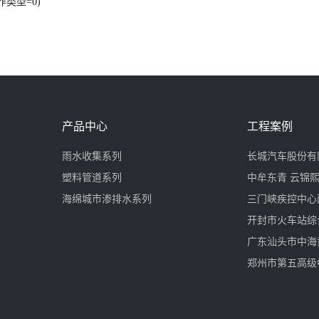
类型=0)
产品中心
工程案例
雨水收集系列
长城汽车股份有
塑料管道系列
中牟东青 云锦
海绵城市渗排水系列
三门峡疾控中心
开封市火车站综
广东汕头市中海
郑州市第五高级