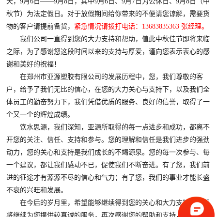
天，9月6日——9月8日，其中9月6日、9月7日为公休日、9月8日（中
秋节）为法定假日。对于放假期间给你带来的不便请您谅解，需要货
物的客户请提前备货，
紧急情况请拨打电话：13683835363 张经理。
我们公司一直得到您的大力支持和帮助，值此中秋佳节即将来临
之际，为了感谢您这段时间以来的支持与厚爱，谨向您表示衷心的感
谢和美好的祝福！
在郑州市亚源塑胶有限公司的发展历程中，您，我们尊敬的客
户，给予了我们无比的信心，在您的大力关心与支持下，以及我们全
体员工的勤奋努力下，我们凭借优质的服务、良好的信誉，取得了一
个又一个的辉煌成绩。
饮水思源，我们深知，亚源所取得的每一点进步和成功，都离不
开您的关注、信任、支持和参与。您的理解和信任是我们进步的强劲
动力，您的关心和支持是我们成长的不竭源泉。您的每一次参与、每
一个建议，都让我们感动不已，促使我们不断奋进。有了您，我们前
进的征途才有源源不尽的信心和气力；有了您，我们的事业才能长盛
不衰的兴旺和发展。
在今后的岁月里，希望能够继续得到您的关心和大力支持，我们
将继续为您提供较真诚的服务，再次感谢您的帮助和支持，恭祝您身