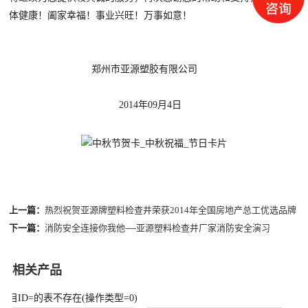
体健康！阖家幸福！事业兴旺！万事如意！
郑州市亚源塑胶有限公司
2014年09月4日
上一篇：
热烈祝贺亚源牌塑料检查井荣获2014年全国房地产总工优选品牌
下一篇：
消防安全连接你我他----亚源塑料检查井厂家消防安全演习
相关产品
栏目ID=
的表不存在(操作类型=0)